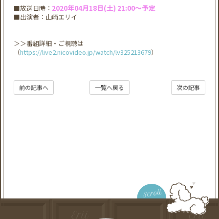
2020​年​04​月​18​日​(土) 21:00～​​予定
■放送日時：
■出演者：山崎エリイ
＞＞番組詳細・ご視聴は
（
https://live2.nicovideo.jp/watch/lv325213679
）
前の記事へ
一覧へ戻る
次の記事
Scroll