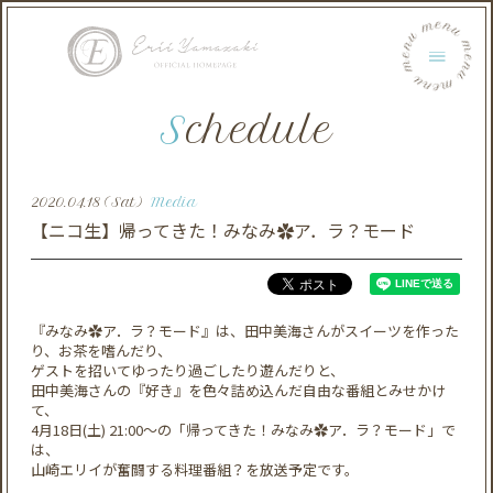
menu menu menu menu menu menu
Schedule
2020.04.18 (Sat)
Media
【ニコ生】帰ってきた！みなみ✿ア．ラ？モード
​『みなみ✿ア．ラ？モード』は、田中美海さんがスイーツを作った
り、お茶を嗜んだり、
ゲストを招いてゆったり過ごしたり遊んだりと、
田中美海​さん​の『好き』を色々詰め込んだ自由な番組とみせかけ
て、
4​月​18​日​(土) 21:00～​の​「帰ってきた！みなみ✿ア．ラ？モード」で
は、
山崎エリイが奮闘する料理番組？を放送予定です。