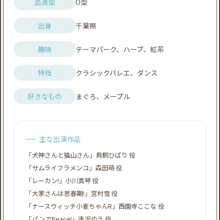
血液型
O型​
出身
千葉県
趣味
テーマパーク、ハープ、紅茶
特技
クラシックバレエ、ダンス
好きなもの
まぐろ、メープル
主な出演作品
「犬神さんと猫山さん」鳥飼ひばり 役
「サムライフラメンコ」森田萌 役
「レーカン!」小川真琴 役
「大家さんは思春期!」宮村雪 役
「ナースウィッチ小麦ちゃんR」西園寺ここな 役
「パンでPeace!」逢沢ゆう 役