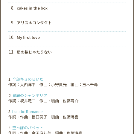
8.
cakes in the box
9.
アリス＊コンタクト
10.
My first love
11.
星の数じゃたりない
1.
全部キミのせいだ
作詞：大西洋平 作曲：小野貴光 編曲：玉木千尋
2.
星屑のシャンデリア
作詞：坂井竜二 作曲・編曲：佐藤陽介
3.
Lunatic Romance
作詞・作曲：櫻口葵子 編曲：佐藤清喜
4.
空っぽのパペット
作詞・作曲：金子麻友美 編曲：佐藤清喜