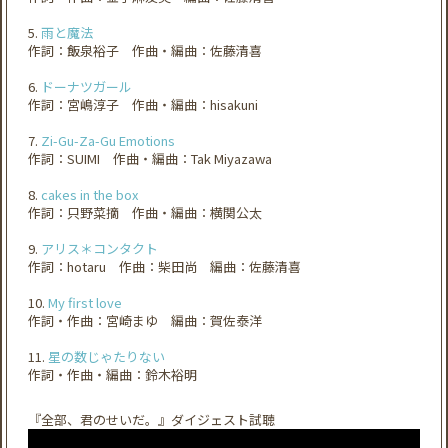
5.
雨と魔法
作詞：飯泉裕子 作曲・編曲：佐藤清喜
6.
ドーナツガール
作詞：宮嶋淳子 作曲・編曲：hisakuni
7.
Zi-Gu-Za-Gu Emotions
作詞：SUIMI 作曲・編曲：Tak Miyazawa
8.
cakes in the box
作詞：只野菜摘 作曲・編曲：横関公太
9.
アリス＊コンタクト
作詞：hotaru 作曲：柴田尚 編曲：佐藤清喜
10.
My first love
作詞・作曲：宮崎まゆ 編曲：賀佐泰洋
11.
星の数じゃたりない
作詞・作曲・編曲：鈴木裕明
『全部、君のせいだ。』ダイジェスト試聴