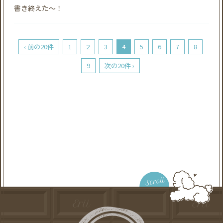
書き終えた〜！
‹ 前の20件
1
2
3
4
5
6
7
8
9
次の20件 ›
Scroll