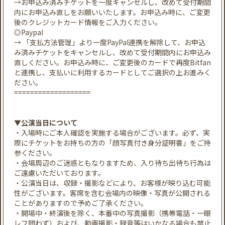
→お申込み済みチケットを一度キャンセルし、改めて受付期間
内にお申込み直しをお願いいたします。お申込み時に、ご変更
後のクレジットカード情報をご入力ください。
◎Paypal
→ 「支払方法管理」より一度PayPal連携を解除して、お申込
み済みチケットをキャンセルし、改めて受付期間内にお申込み
直しください。お申込み時に、ご変更後のカードで再度Bitfan
と連携し、支払いに利用するカードとしてご選択の上お進みく
ださい。
===================
▼公演当日について
・入場時にご本人確認を実施する場合がございます。必ず、実
際にチケットをお持ちの方の「顔写真付き身分証明書」をご持
参ください。
・会場周辺のご迷惑ともなりますため、入り待ち出待ち行為は
ご遠慮いただいております。
・公演当日は、収録・撮影などにより、お客様が映り込む可能
性がございます。客席を含む会場内の映像・写真が公開される
ことがありますので予めご了承ください。
・開場中・終演後を除く、本番中の写真撮影（携帯電話・一眼
レフ問わず）および、動画撮影・録音等はいかなる場合も禁止