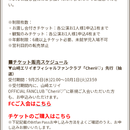
い。
​※制限枚数：
・お渡し会付きチケット：各公演お1人様1申込1枚まで
・観覧のみチケット：各公演お1人様1申込4枚まで
※年齢制限：6歳以上チケット必要、未就学児入場不可
※営利目的の転売禁止
■チケット販売スケジュール
▼山崎エリイオフィシャルファンクラブ「Cherii♡」先行（抽
選）
受付期間：9月25日(水)21:00～10月1日(火)23:59
※受付期間内に、山崎エリイ
OFFICIAL FANCLUB ''Cherii♡''に新規ご入会いただいた方
も、お申込みいただけます。
FCご入会は
こちら
チケットのご購入は
こちら
※下記記載のBitfan Passお申し込み方法をよくご確認のうえ、お申
し込みお願いいたします。