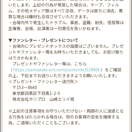
いたします。上記の行為が発覚した場合は、テープ、フィル
ム、その他メディア類はすべて没収、データは直ちに消去、悪
質な場合は機材も没収させていただきます。
・会場内外で発生したトラブル、事故、盗難、紛失、怪我等は
主催者、会場、出演者は一切責任を負いかねます。
▼ファンレター・プレゼントについて
・会場内にプレゼントボックスの設置はございません。プレゼ
ントやファンレター等をお持ちいただきましても、お受け取り
はできかねます。
プレゼントやファンレター等は、こちら
（
https://yamazaki-erii.com/contents/519806
）をご確認
の上、下記までお送りいただきますようお願いいたします。
＜プレゼント・ファンレター送付先＞
〒153ー8660
東京都目黒区下目黒1-2-5
株式会社ホリプロ 山崎エリイ宛
※上記の注意事項をお守りいただけない・周囲の人に迷惑とな
る行為をはたらかれる場合は、他のお客様の安全を確保する
為、ご退場いただくこともございます。