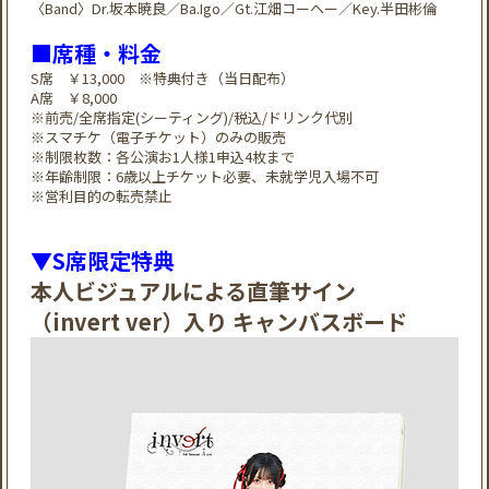
〈Band〉Dr.坂本暁良／Ba.Igo／Gt.江畑コーヘー／Key.半田彬倫
■席種・料金
S席 ￥13,000 ※特典付き（当日配布）
A席 ￥8,000
※前売/全席指定(シーティング)/税込/ドリンク代別
※スマチケ（電子チケット）のみの販売
※制限枚数：各公演お1人様1申込4枚まで
※年齢制限：6歳以上チケット必要、未就学児入場不可
※営利目的の転売禁止
▼S席限定特典
本人ビジュアルによる直筆サイン
（invert ver）入り キャンバスボード