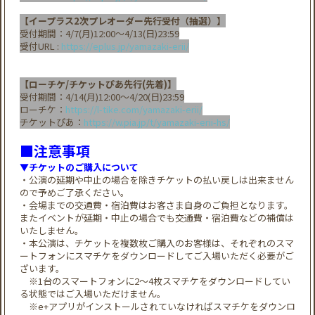
【イープラス2次プレオーダー先行受付（抽選）】
受付期間：4/7(月)12:00～4/13(日)23:59
受付URL :
https://eplus.jp/yamazaki-erii/
【ローチケ/チケットぴあ先行(先着)】
受付期間：4/14(月)12:00～4/20(日)23:59
ローチケ：
https://l-tike.com/yamazaki-erii/
チケットぴあ：
https://w.pia.jp/t/yamazaki-erii-hs/
■注意事項
▼チケットのご購入について
・公演の延期や中止の場合を除きチケットの払い戻しは出来ません
ので予めご了承ください。
・会場までの交通費・宿泊費はお客さま自身のご負担となります。
またイベントが延期・中止の場合でも交通費・宿泊費などの補償は
いたしません。
・本公演は、チケットを複数枚ご購入のお客様は、それぞれのスマ
ートフォンにスマチケをダウンロードしてご入場いただく必要がご
ざいます。
※1台のスマートフォンに2～4枚スマチケをダウンロードしてい
る状態ではご入場いただけません。
※e+アプリがインストールされていなければスマチケをダウンロ