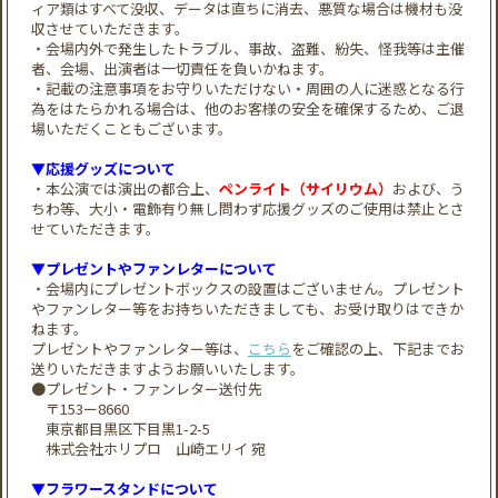
ィア類はすべて没収、データは直ちに消去、悪質な場合は機材も没
収させていただきます。
・会場内外で発生したトラブル、事故、盗難、紛失、怪我等は主催
者、会場、出演者は一切責任を負いかねます。
・記載の注意事項をお守りいただけない・周囲の人に迷惑となる行
為をはたらかれる場合は、他のお客様の安全を確保するため、ご退
場いただくこともございます。
▼応援グッズについて
・本公演では演出の都合上、
ペンライト（サイリウム）
および、う
ちわ等、大小・電飾有り無し問わず応援グッズのご使用は禁止とさ
せていただきます。
▼プレゼントやファンレターについて
・会場内にプレゼントボックスの設置はございません。プレゼント
やファンレター等をお持ちいただきましても、お受け取りはできか
ねます。
プレゼントやファンレター等は、
こちら
をご確認の上、下記までお
送りいただきますようお願いいたします。
●プレゼント・ファンレター送付先
〒153ー8660
東京都目黒区下目黒1-2-5
株式会社ホリプロ 山崎エリイ 宛
▼フラワースタンドについて