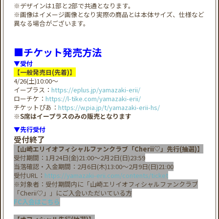
※デザインは1部と2部で共通となります。
※画像はイメージ画像となり実際の商品とは本体サイズ、仕様など
異なる場合がございます。
■チケット発売方法
▼受付
【一般発売日(先着)】
4/26(土)10:00～
イープラス：
https://eplus.jp/yamazaki-erii/
ローチケ：
https://l-tike.com/yamazaki-erii/
チケットぴあ：
https://w.pia.jp/t/yamazaki-erii-hs/
※S席はイープラスのみの販売となります
▼先行受付
受付終了
【山崎エリイオフィシャルファンクラブ「Cherii♡」先行(抽選)】
受付期間：1月24日(金)21:00～2月2日(日)23:59
当落確認・入金期間：2月6日(木)13:00～2月9日(日)21:00
受付URL：
https://yamazaki-erii.com/contents/ticket
※対象者：受付期間内に「山崎エリイオフィシャルファンクラブ
「Cherii♡」」にご入会いただいている方
FC入会はこちら