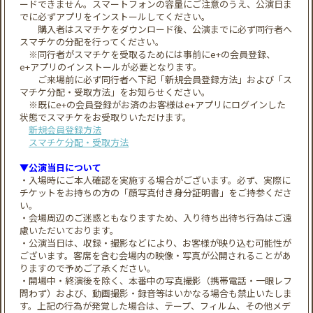
ードできません。スマートフォンの容量にご注意のうえ、公演日ま
でに必ずアプリをインストールしてください。
購入者はスマチケをダウンロード後、公演までに必ず同行者へ
スマチケの分配を行ってください。
※同行者がスマチケを受取るためには事前にe+の会員登録、
e+アプリのインストールが必要となります。
ご来場前に必ず同行者へ下記「新規会員登録方法」および「ス
マチケ分配・受取方法」をお知らせください。
※既にe+の会員登録がお済のお客様はe+アプリにログインした
状態でスマチケをお受取りいただけます。
新規会員登録方法
スマチケ分配・受取方法
▼公演当日について
・入場時にご本人確認を実施する場合がございます。必ず、実際に
チケットをお持ちの方の「顔写真付き身分証明書」をご持参くださ
い。
・会場周辺のご迷惑ともなりますため、入り待ち出待ち行為はご遠
慮いただいております。
・公演当日は、収録・撮影などにより、お客様が映り込む可能性が
ございます。客席を含む会場内の映像・写真が公開されることがあ
りますので予めご了承ください。
・開場中・終演後を除く、本番中の写真撮影（携帯電話・一眼レフ
問わず）および、動画撮影・録音等はいかなる場合も禁止いたしま
す。上記の行為が発覚した場合は、テープ、フィルム、その他メデ