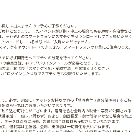
い戻しは出来ませんので予めご了承ください。
ご負担となります。またイベントが延期・中止の場合でも交通費・宿泊費など
は、それぞれのスマートフォンにスマチケをダウンロードしてご入場いただく
ダウンロードしている状態ではご入場いただけません。
スマチケをダウンロードできません。スマートフォンの容量にご注意のうえ
でに必ず同行者へスマチケの分配を行ってください。
+の会員登録、e+アプリのインストールが必要となります。
方法」および「スマチケ分配・受取方法」をお知らせください。
プリにログインした状態でスマチケをお受取りいただけます。
ます。必ず、実際にチケットをお持ちの方の「顔写真付き身分証明書」をご持
ち出待ち行為はご遠慮いただいております。
が映り込む可能性がございます。客席を含む会場内の映像・写真が公開される
携帯電話・一眼レフ問わず）および、動画撮影・録音等はいかなる場合も禁止
収、データは直ちに消去、悪質な場合は機材も没収させていただきます。
紛失、怪我等は主催者、会場、出演者は一切責任を負いかねます。
の人に迷惑となる行為をはたらかれる場合は、他のお客様の安全を確保するた