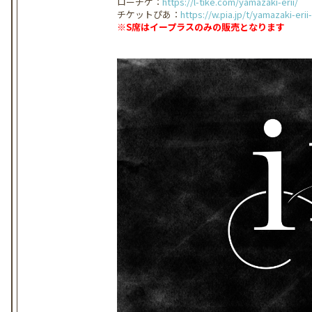
ローチケ：
https://l-tike.com/yamazaki-erii/
チケットぴあ：
https://w.pia.jp/t/yamazaki-erii
※S席はイープラスのみの販売となります