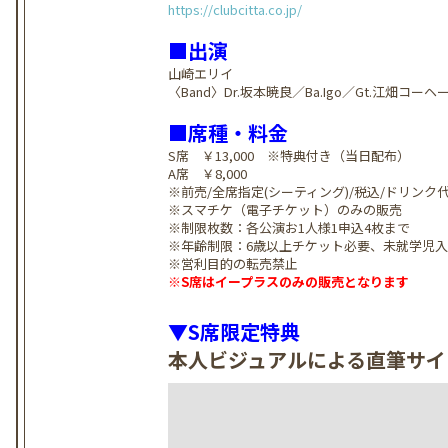
https://clubcitta.co.jp/
■出演
山崎エリイ
〈Band〉Dr.坂本暁良／Ba.Igo／Gt.江畑コーヘ
■席種・料金
S席 ￥13,000 ※特典付き（当日配布）
A席 ￥8,000
※前売/全席指定(シーティング)/税込/ドリンク
※スマチケ（電子チケット）のみの販売
※制限枚数：各公演お1人様1申込4枚まで
※年齢制限：6歳以上チケット必要、未就学児
※営利目的の転売禁止
※S席はイープラスのみの販売となります
▼S席限定特典
本人ビジュアルによる直筆サイン（