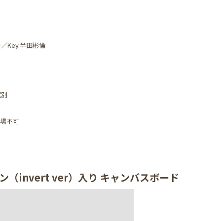
ー／Key.半田彬倫
代別
入場不可
invert ver）入り キャンバスボード