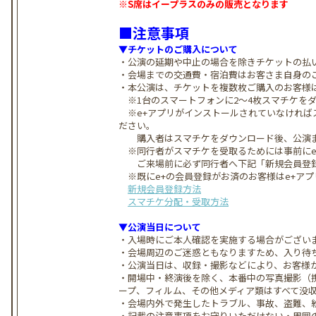
※S席はイープラスのみの販売となります
■注意事項
▼チケットのご購入について
・公演の延期や中止の場合を除きチケットの払
・会場までの交通費・宿泊費はお客さま自身の
・本公演は、チケットを複数枚ご購入のお客様
※1台のスマートフォンに2～4枚スマチケを
※e+アプリがインストールされていなければ
ださい。
購入者はスマチケをダウンロード後、公演ま
※同行者がスマチケを受取るためには事前にe
ご来場前に必ず同行者へ下記「新規会員登録
※既にe+の会員登録がお済のお客様はe+ア
新規会員登録方法
スマチケ分配・受取方法
▼公演当日について
・入場時にご本人確認を実施する場合がござい
・会場周辺のご迷惑ともなりますため、入り待
・公演当日は、収録・撮影などにより、お客様
・開場中・終演後を除く、本番中の写真撮影（
ープ、フィルム、その他メディア類はすべて没
・会場内外で発生したトラブル、事故、盗難、
・記載の注意事項をお守りいただけない・周囲