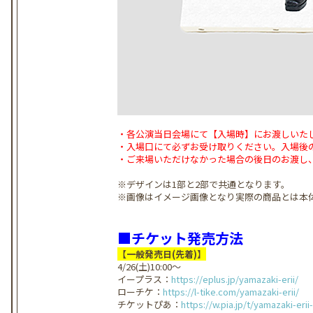
・各公演当日会場にて【入場時】にお渡しいた
・入場口にて必ずお受け取りください。入場後
・ご来場いただけなかった場合の後日のお渡し
※デザインは1部と2部で共通となります。
※画像はイメージ画像となり実際の商品とは本
■チケット発売方法
【一般発売日(先着)】
4/26(土)10:00～
イープラス：
https://eplus.jp/yamazaki-erii/
ローチケ：
https://l-tike.com/yamazaki-erii/
チケットぴあ：
https://w.pia.jp/t/yamazaki-erii