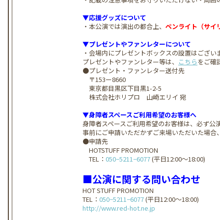
▼応援グッズについて
・本公演では演出の都合上、
ペンライト（サイ
▼プレゼントやファンレターについて
・会場内にプレゼントボックスの設置はござい
プレゼントやファンレター等は、
こちら
をご確
●プレゼント・ファンレター送付先
〒153ー8660
東京都目黒区下目黒1-2-5
株式会社ホリプロ 山崎エリイ 宛
▼身障者スペースご利用希望のお客様へ
身障者スペースご利用希望のお客様は、必ず公
事前にご申請いただかずご来場いただいた場合
●申請先
HOTSTUFF PROMOTION
TEL：
050−5211−6077
(平日12:00～18:00)
■公演に関する問い合わせ
HOT STUFF PROMOTION
TEL：
050−5211−6077
(平日12:00～18:00)
http://www.red-hot.ne.jp​